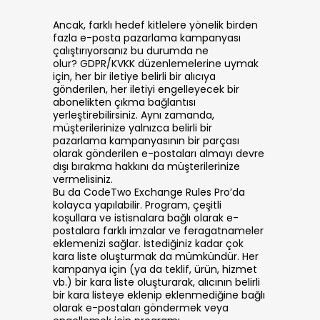
Ancak, farklı hedef kitlelere yönelik birden
fazla e-posta pazarlama kampanyası
çalıştırıyorsanız bu durumda ne
olur? GDPR/KVKK düzenlemelerine uymak
için, her bir iletiye belirli bir alıcıya
gönderilen, her iletiyi engelleyecek bir
abonelikten çıkma bağlantısı
yerleştirebilirsiniz. Aynı zamanda,
müşterilerinize yalnızca belirli bir
pazarlama kampanyasının bir parçası
olarak gönderilen e-postaları almayı devre
dışı bırakma hakkını da müşterilerinize
vermelisiniz.
Bu da CodeTwo Exchange Rules Pro’da
kolayca yapılabilir. Program, çeşitli
koşullara ve istisnalara bağlı olarak e-
postalara farklı imzalar ve feragatnameler
eklemenizi sağlar. İstediğiniz kadar çok
kara liste oluşturmak da mümkündür. Her
kampanya için (ya da teklif, ürün, hizmet
vb.) bir kara liste oluşturarak, alıcının belirli
bir kara listeye eklenip eklenmediğine bağlı
olarak e-postaları göndermek veya