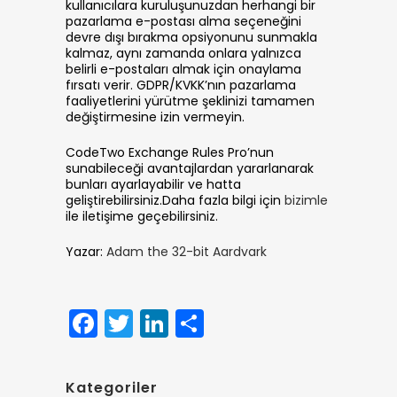
kullanıcılara kuruluşunuzdan herhangi bir
pazarlama e-postası alma seçeneğini
devre dışı bırakma opsiyonunu sunmakla
kalmaz, aynı zamanda onlara yalnızca
belirli e-postaları almak için onaylama
fırsatı verir. GDPR/KVKK’nın pazarlama
faaliyetlerini yürütme şeklinizi tamamen
değiştirmesine izin vermeyin.
CodeTwo Exchange Rules Pro’nun
sunabileceği avantajlardan yararlanarak
bunları ayarlayabilir ve hatta
geliştirebilirsiniz.Daha fazla bilgi için
bizimle
ile iletişime geçebilirsiniz.
Yazar:
Adam the 32-bit Aardvark
Facebook
Twitter
LinkedIn
Share
Kategoriler