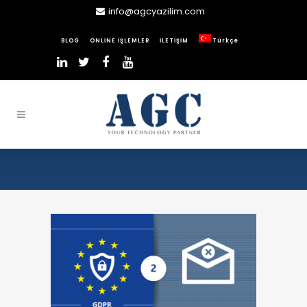
info@agcyazilim.com
BLOG
ONLİNE İŞLEMLER
İLETİŞİM
Türkçe